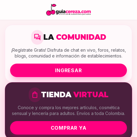
LA
COMUNIDAD
forum
¡Regístrate Gratis! Disfruta de chat en vivo, foros, relatos,
blogs, comunidad e información de establecimientos.
INGRESAR
TIENDA
VIRTUAL
shopping_bag
Conoce y compra los mejores artículos, cosmética
sensual y lencería para adultos. Envíos a toda Colombia.
COMPRAR YA