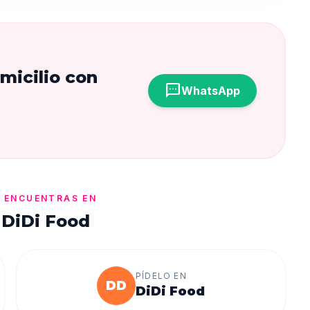
micilio con
sms
WhatsApp
 ENCUENTRAS EN
 DiDi Food
PÍDELO EN
DD
DiDi Food