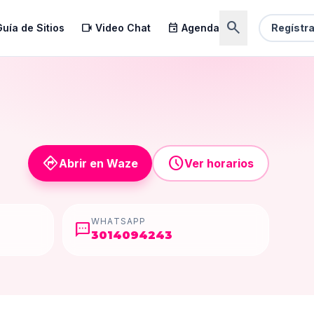
search
videocam
event
uía de Sitios
Video Chat
Agenda
Regístr
directions
schedule
Abrir en Waze
Ver horarios
WHATSAPP
sms
3014094243