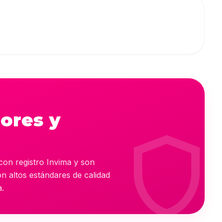
ores y
shield
con registro Invima y son
n altos estándares de calidad
a.