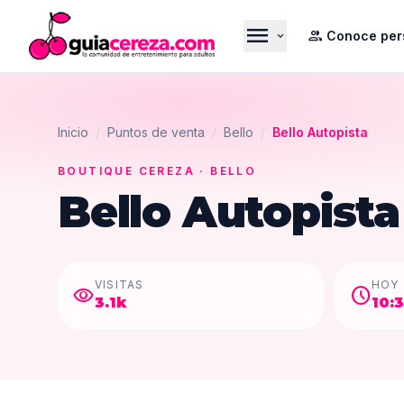
menu
group
Conoce per
expand_more
Inicio
/
Puntos de venta
/
Bello
/
Bello Autopista
BOUTIQUE CEREZA
· BELLO
Bello Autopista
VISITAS
HOY
visibility
schedule
3.1k
10: