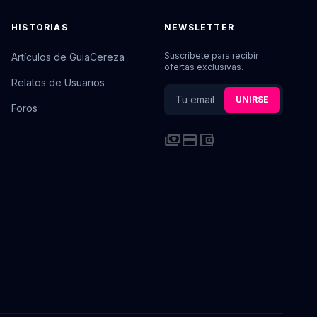
HISTORIAS
NEWSLETTER
Suscríbete para recibir
Artículos de GuiaCereza
ofertas exclusivas.
Relatos de Usuarios
UNIRSE
Foros
payments
credit_card
account_balance_wallet