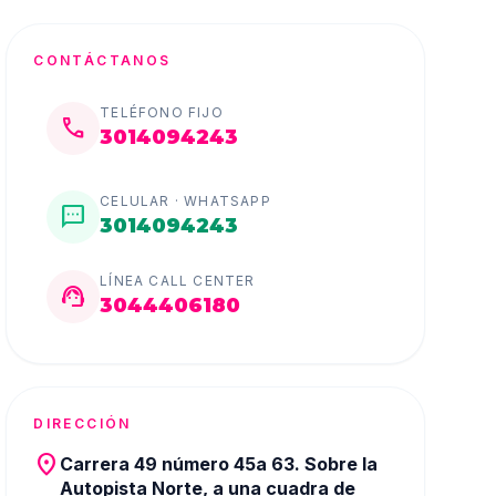
CONTÁCTANOS
TELÉFONO FIJO
call
3014094243
CELULAR · WHATSAPP
sms
3014094243
LÍNEA CALL CENTER
support_agent
3044406180
DIRECCIÓN
place
Carrera 49 número 45a 63. Sobre la
Autopista Norte, a una cuadra de