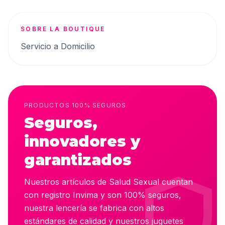
SOBRE LA BOUTIQUE
Servicio a Domicilio
PRODUCTOS 100% SEGUROS
Seguros,
innovadores y
garantizados
shiel
Nuestros artículos de Salud Sexual cuentan
con registro Invima y son 100% seguros,
nuestra lencería se fabrica con altos
estándares de calidad y nuestros juguetes