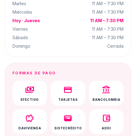
Martes
11 AM – 7:30 PM
Miércoles
11 AM – 7:30 PM
Hoy ·
Jueves
11 AM – 7:30 PM
Viernes
11 AM – 7:30 PM
Sábado
11 AM – 7:30 PM
Domingo
Cerrada
FORMAS DE PAGO
payments
credit_card
account_balance
EFECTIVO
TARJETAS
BANCOLOMBIA
savings
wallet
account_balance_wallet
DAVIVIENDA
SISTECRÉDITO
ADDI