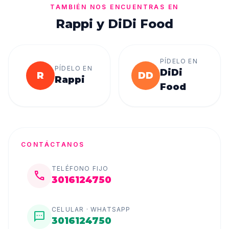
TAMBIÉN NOS ENCUENTRAS EN
Rappi y DiDi Food
PÍDELO EN
PÍDELO EN
DiDi
R
DD
Rappi
Food
CONTÁCTANOS
TELÉFONO FIJO
call
3016124750
CELULAR · WHATSAPP
sms
3016124750