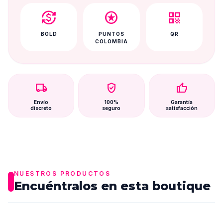
currency_exchange
stars
qr_code
BOLD
PUNTOS
QR
COLOMBIA
local_shipping
verified_user
thumb_up
Envío
100%
Garantía
discreto
seguro
satisfacción
NUESTROS PRODUCTOS
Encuéntralos en esta boutique