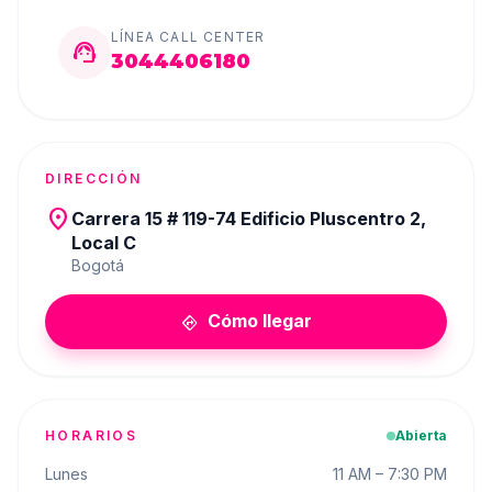
LÍNEA CALL CENTER
support_agent
3044406180
DIRECCIÓN
place
Carrera 15 # 119-74 Edificio Pluscentro 2,
Local C
Bogotá
Cómo llegar
directions
HORARIOS
Abierta
Lunes
11 AM – 7:30 PM