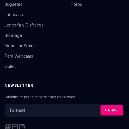
Juguetes
Foros
Lubricantes
Lencería y Disfraces
Bondage
Bienestar Sexual
Para Webcams
Outlet
NEWSLETTER
Suscríbete para recibir ofertas exclusivas.
UNIRSE
payments
credit_card
account_balance_wallet