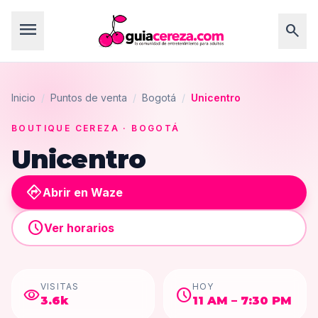
menu
search
Inicio
/
Puntos de venta
/
Bogotá
/
Unicentro
BOUTIQUE CEREZA
· BOGOTÁ
Unicentro
directions
Abrir en Waze
schedule
Ver horarios
VISITAS
HOY
visibility
schedule
3.6k
11 AM – 7:30 PM