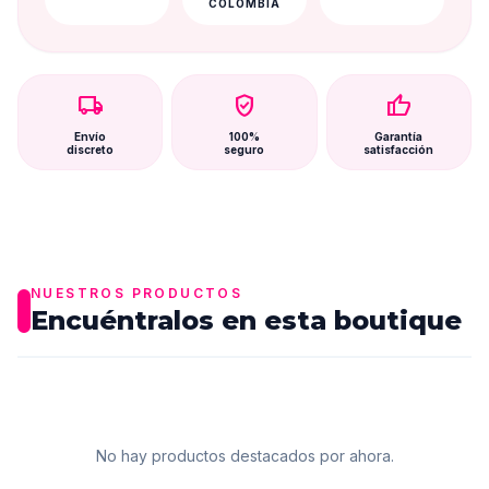
COLOMBIA
local_shipping
verified_user
thumb_up
Envío
100%
Garantía
discreto
seguro
satisfacción
NUESTROS PRODUCTOS
Encuéntralos en esta boutique
No hay productos destacados por ahora.