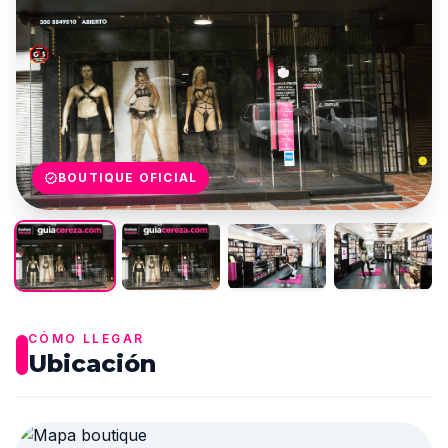
verified
BOUTIQUE OFICIAL
CÓMO LLEGAR
Ubicación