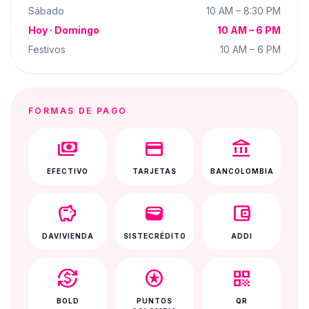
Sábado
10 AM – 8:30 PM
Hoy ·
Domingo
10 AM – 6 PM
Festivos
10 AM – 6 PM
FORMAS DE PAGO
payments
credit_card
account_balance
EFECTIVO
TARJETAS
BANCOLOMBIA
savings
wallet
account_balance_wallet
DAVIVIENDA
SISTECRÉDITO
ADDI
currency_exchange
stars
qr_code
BOLD
PUNTOS
QR