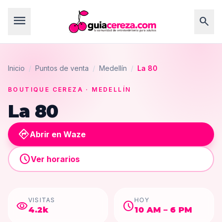
menu
search
Inicio
/
Puntos de venta
/
Medellín
/
La 80
BOUTIQUE CEREZA
· MEDELLÍN
La 80
directions
Abrir en Waze
schedule
Ver horarios
VISITAS
HOY
visibility
schedule
4.2k
10 AM – 6 PM