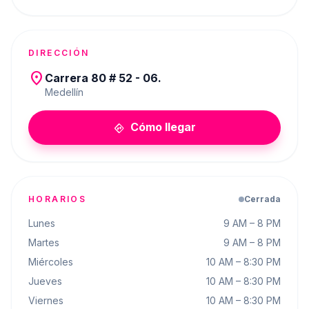
DIRECCIÓN
place
Carrera 80 # 52 - 06.
Medellín
Cómo llegar
directions
HORARIOS
Cerrada
Lunes
9 AM – 8 PM
Martes
9 AM – 8 PM
Miércoles
10 AM – 8:30 PM
Jueves
10 AM – 8:30 PM
Viernes
10 AM – 8:30 PM