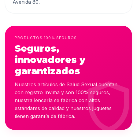
Avenida 80.
PRODUCTOS 100% SEGUROS
Seguros,
innovadores y
garantizados
shiel
Nuestros artículos de Salud Sexual cuentan
con registro Invima y son 100% seguros,
nuestra lencería se fabrica con altos
estándares de calidad y nuestros juguetes
tienen garantía de fábrica.