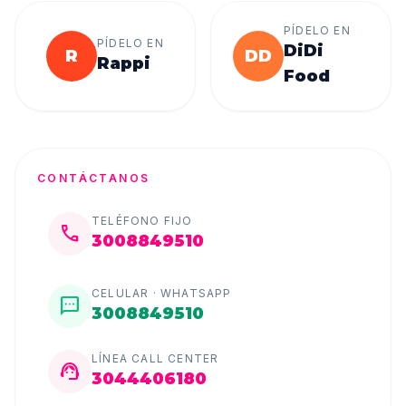
PÍDELO EN
PÍDELO EN
DiDi
R
DD
Rappi
Food
CONTÁCTANOS
TELÉFONO FIJO
call
3008849510
CELULAR · WHATSAPP
sms
3008849510
LÍNEA CALL CENTER
support_agent
3044406180