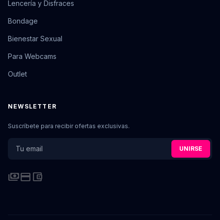
Lencería y Disfraces
Bondage
Bienestar Sexual
Para Webcams
Outlet
NEWSLETTER
Suscríbete para recibir ofertas exclusivas.
UNIRSE
payments
credit_card
account_balance_wallet