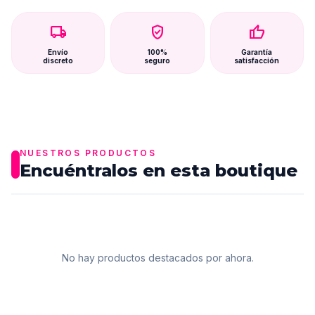
local_shipping
verified_user
thumb_up
Envío
100%
Garantía
discreto
seguro
satisfacción
NUESTROS PRODUCTOS
Encuéntralos en esta boutique
No hay productos destacados por ahora.