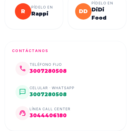
PÍDELO EN
PÍDELO EN
DiDi
R
DD
Rappi
Food
CONTÁCTANOS
TELÉFONO FIJO
call
3007280508
CELULAR · WHATSAPP
sms
3007280508
LÍNEA CALL CENTER
support_agent
3044406180