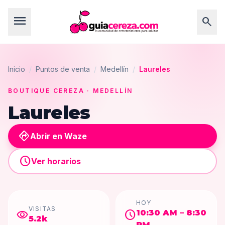
menu
search
Inicio
/
Puntos de venta
/
Medellín
/
Laureles
BOUTIQUE CEREZA
· MEDELLÍN
Laureles
directions
Abrir en Waze
schedule
Ver horarios
HOY
VISITAS
visibility
schedule
10:30 AM – 8:30
5.2k
PM