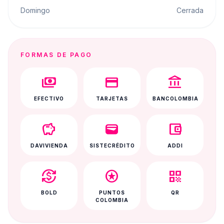
Domingo
Cerrada
FORMAS DE PAGO
payments
credit_card
account_balance
EFECTIVO
TARJETAS
BANCOLOMBIA
savings
wallet
account_balance_wallet
DAVIVIENDA
SISTECRÉDITO
ADDI
currency_exchange
stars
qr_code
BOLD
PUNTOS
QR
COLOMBIA