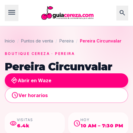
menu
search
Inicio
/
Puntos de venta
/
Pereira
/
Pereira Circunvalar
BOUTIQUE CEREZA
· PEREIRA
Pereira Circunvalar
directions
Abrir en Waze
schedule
Ver horarios
VISITAS
HOY
visibility
schedule
6.4k
10 AM – 7:30 PM