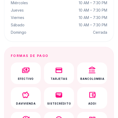
Miércoles
10 AM – 7:30 PM
Jueves
10 AM – 7:30 PM
Viernes
10 AM – 7:30 PM
Sábado
10 AM – 7:30 PM
Domingo
Cerrada
FORMAS DE PAGO
payments
credit_card
account_balance
EFECTIVO
TARJETAS
BANCOLOMBIA
savings
wallet
account_balance_wallet
DAVIVIENDA
SISTECRÉDITO
ADDI