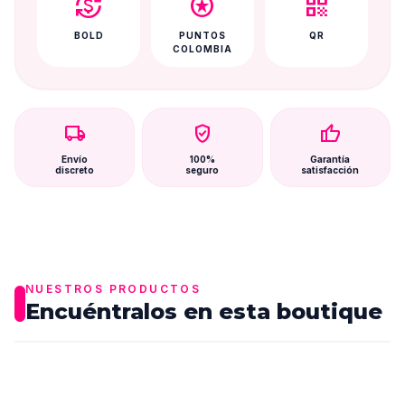
currency_exchange
stars
qr_code
BOLD
PUNTOS
QR
COLOMBIA
local_shipping
verified_user
thumb_up
Envío
100%
Garantía
discreto
seguro
satisfacción
NUESTROS PRODUCTOS
Encuéntralos en esta boutique