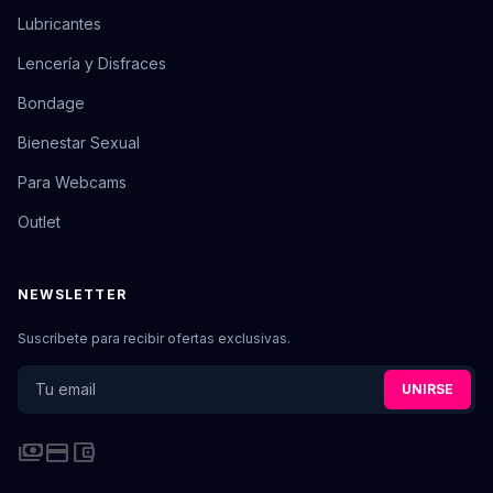
Lubricantes
Lencería y Disfraces
Bondage
Bienestar Sexual
Para Webcams
Outlet
NEWSLETTER
Suscríbete para recibir ofertas exclusivas.
UNIRSE
payments
credit_card
account_balance_wallet