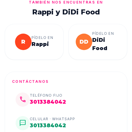
TAMBIÉN NOS ENCUENTRAS EN
Rappi y DiDi Food
PÍDELO EN
PÍDELO EN
DiDi
R
DD
Rappi
Food
CONTÁCTANOS
TELÉFONO FIJO
call
3013384042
CELULAR · WHATSAPP
sms
3013384042