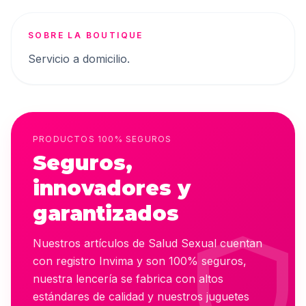
SOBRE LA BOUTIQUE
Servicio a domicilio.
PRODUCTOS 100% SEGUROS
Seguros,
innovadores y
garantizados
shiel
Nuestros artículos de Salud Sexual cuentan
con registro Invima y son 100% seguros,
nuestra lencería se fabrica con altos
estándares de calidad y nuestros juguetes