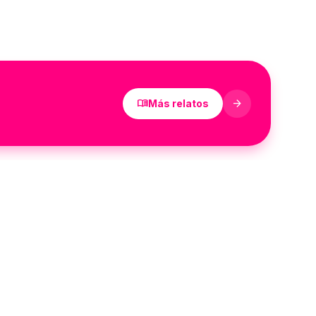
menu_book
arrow_forward
Más relatos