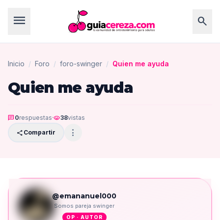
menu
search
Inicio
/
Foro
/
foro-swinger
/
Quien me ayuda
Quien me ayuda
chat
0
respuestas
·
visibility
38
vistas
more_vert
share
Compartir
@emananuel000
Somos pareja swinger
OP · AUTOR