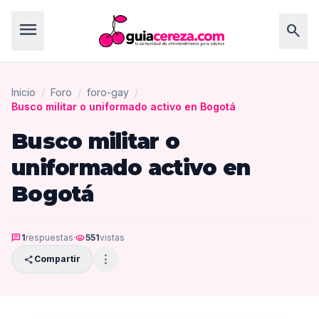
menu
search
Inicio
/
Foro
/
foro-gay
/
Busco militar o uniformado activo en Bogotá
Busco militar o
uniformado activo en
Bogotá
chat
1
respuestas
·
visibility
551
vistas
more_vert
share
Compartir