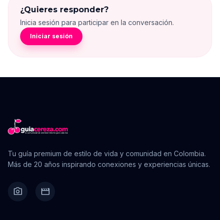
¿Quieres responder?
Inicia sesión para participar en la conversación.
Iniciar sesión
Tu guía premium de estilo de vida y comunidad en Colombia.
Más de 20 años inspirando conexiones y experiencias únicas.
camera_alt
movie