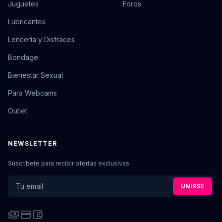
Juguetes
Foros
Lubricantes
Lencería y Disfraces
Bondage
Bienestar Sexual
Para Webcams
Outlet
NEWSLETTER
Suscríbete para recibir ofertas exclusivas.
UNIRSE
payments
credit_card
account_balance_wallet