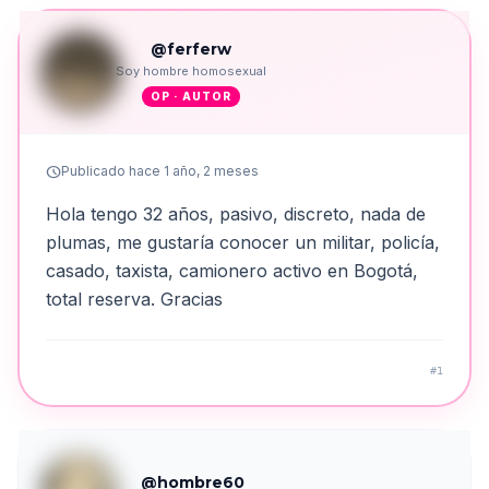
@ferferw
Soy hombre homosexual
OP · AUTOR
schedule
Publicado hace 1 año, 2 meses
Hola tengo 32 años, pasivo, discreto, nada de
plumas, me gustaría conocer un militar, policía,
casado, taxista, camionero activo en Bogotá,
total reserva. Gracias
#1
@hombre60