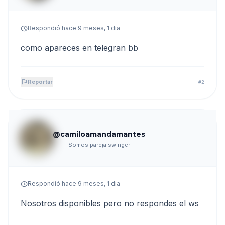
schedule
Respondió hace 9 meses, 1 dia
como apareces en telegran bb
flag
Reportar
#2
@camiloamandamantes
Somos pareja swinger
schedule
Respondió hace 9 meses, 1 dia
Nosotros disponibles pero no respondes el ws