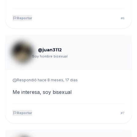
flag
Reportar
#6
@juan3112
Soy hombre bisexual
schedule
Respondió hace 8 meses, 17 dias
Me interesa, soy bisexual
flag
Reportar
#7