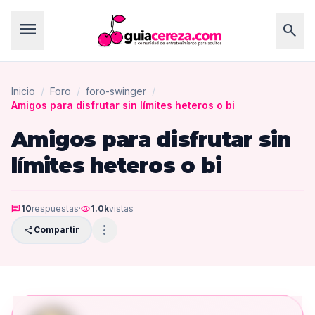
menu
search
Inicio
/
Foro
/
foro-swinger
/
Amigos para disfrutar sin límites heteros o bi
Amigos para disfrutar sin
límites heteros o bi
chat
10
respuestas
·
visibility
1.0k
vistas
more_vert
share
Compartir