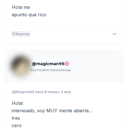
Hola me
apunto que rico
flag
Reportar
#9
verified
@magicman96
Soy hombre heterosexual
schedule
Respondió hace 8 meses, 4 dias
Hola!
interesado, soy MUY mente abierta…
tres
cero