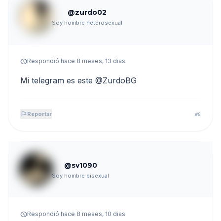
@zurdo02
Soy hombre heterosexual
schedule
Respondió hace 8 meses, 13 dias
Mi telegram es este @ZurdoBG
flag
Reportar
#8
@sv1090
Soy hombre bisexual
schedule
Respondió hace 8 meses, 10 dias