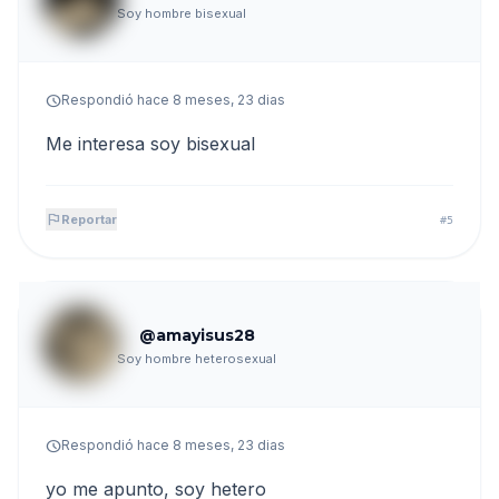
Soy hombre bisexual
schedule
Respondió hace 8 meses, 23 dias
Me interesa soy bisexual
flag
Reportar
#5
@amayisus28
Soy hombre heterosexual
schedule
Respondió hace 8 meses, 23 dias
yo me apunto, soy hetero