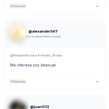
flag
Reportar
#3
@alexander567
Soy hombre heterosexual
schedule
Respondió hace 8 meses, 28 dias
Me interesa soy bisexual
flag
Reportar
#4
@juan3112