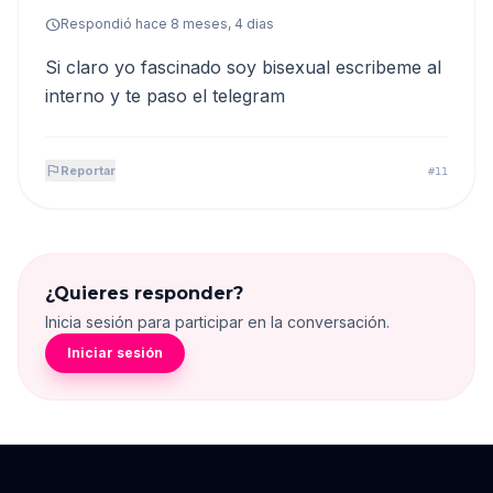
schedule
Respondió hace 8 meses, 4 dias
Si claro yo fascinado soy bisexual escribeme al
interno y te paso el telegram
flag
Reportar
#11
¿Quieres responder?
Inicia sesión para participar en la conversación.
Iniciar sesión