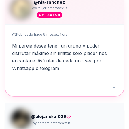
@nia-sanchez
Soy mujer heterosexual
OP · AUTOR
schedule
Publicado hace 9 meses, 1 dia
Mi pareja desea tener un grupo y poder
disfrutar máximo sin límites solo placer nos
encantaria disfrutar de cada uno sea por
Whatsapp o telegram
#1
verified
@alejandro-029
Soy hombre heterosexual