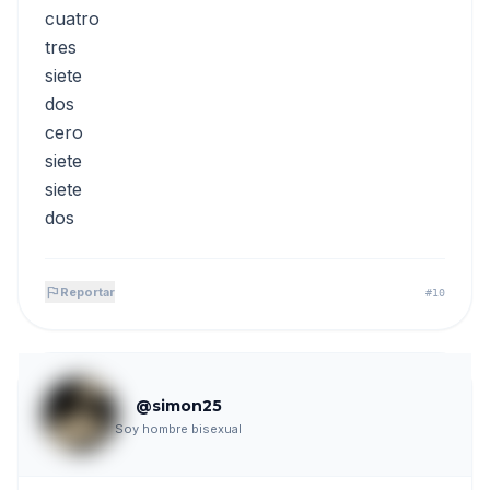
cuatro
tres
siete
dos
cero
siete
siete
dos
flag
Reportar
#10
@simon25
Soy hombre bisexual