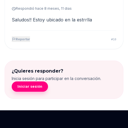
schedule
Respondió hace 8 meses, 11 dias
Saludos!! Estoy ubicado en la estrrlla
flag
Reportar
#10
¿Quieres responder?
Inicia sesión para participar en la conversación.
Iniciar sesión