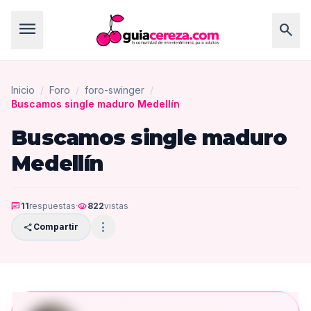
menu
search
Inicio
/
Foro
/
foro-swinger
/
Buscamos single maduro Medellín
Buscamos single maduro
Medellín
chat
11
respuestas
·
visibility
822
vistas
more_vert
share
Compartir