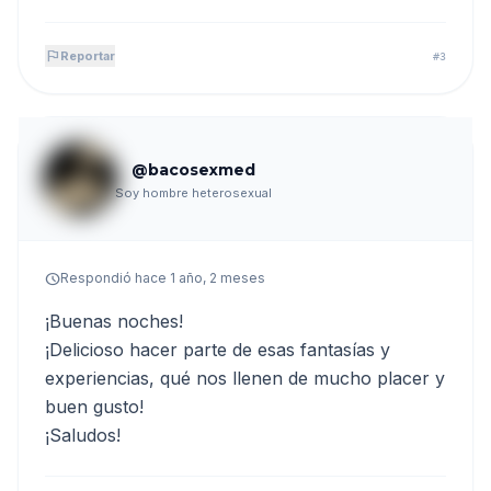
flag
Reportar
#3
@bacosexmed
Soy hombre heterosexual
schedule
Respondió hace 1 año, 2 meses
¡Buenas noches!
¡Delicioso hacer parte de esas fantasías y
experiencias, qué nos llenen de mucho placer y
buen gusto!
¡Saludos!