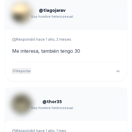
@tiagojarav
Soy hombre heterosexual
schedule
Respondió hace 1 año, 2 meses
Me interesa, también tengo 30
flag
Reportar
#6
@thor35
Soy hombre heterosexual
schedule
Respondió hace 1 año, 1 mes