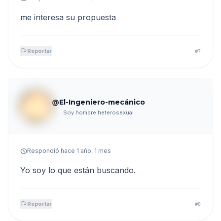
me interesa su propuesta
flag
Reportar
#7
@El-Ingeniero-mecánico
Soy hombre heterosexual
schedule
Respondió hace 1 año, 1 mes
Yo soy lo que están buscando.
flag
Reportar
#8