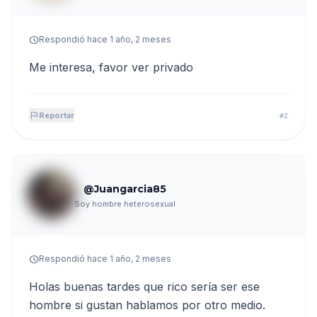
schedule
Respondió hace 1 año, 2 meses
Me interesa, favor ver privado
flag
Reportar
#2
@Juangarcia85
Soy hombre heterosexual
schedule
Respondió hace 1 año, 2 meses
Holas buenas tardes que rico sería ser ese
hombre si gustan hablamos por otro medio.