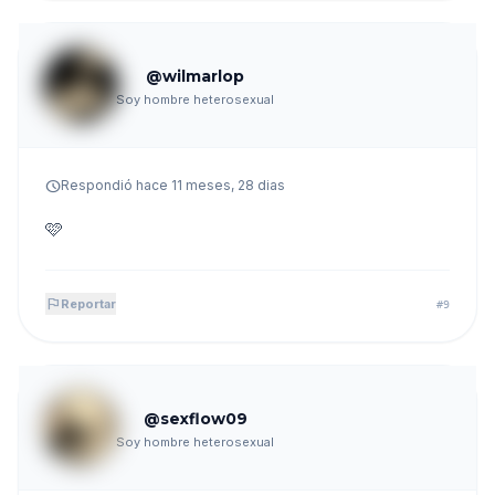
@wilmarlop
Soy hombre heterosexual
schedule
Respondió hace 11 meses, 28 dias
🩷
flag
Reportar
#9
@sexflow09
Soy hombre heterosexual