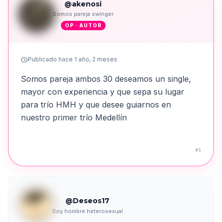
@akenosi
Somos pareja swinger
OP · AUTOR
schedule
Publicado hace 1 año, 2 meses
Somos pareja ambos 30 deseamos un single,
mayor con experiencia y que sepa su lugar
para trío HMH y que desee guiarnos en
nuestro primer trío Medellín
#1
@Deseos17
Soy hombre heterosexual