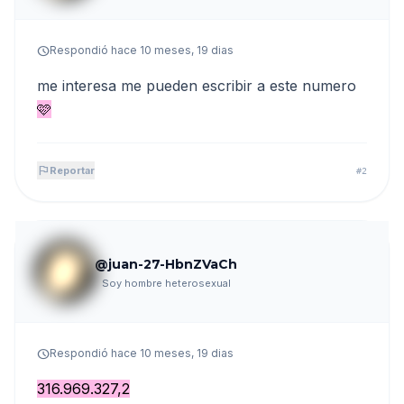
schedule
Respondió hace 10 meses, 19 dias
me interesa me pueden escribir a este numero
🩷
flag
Reportar
#2
@juan-27-HbnZVaCh
Soy hombre heterosexual
schedule
Respondió hace 10 meses, 19 dias
316.969.327,2