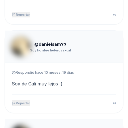
flag
Reportar
#3
@danielsam77
Soy hombre heterosexual
schedule
Respondió hace 10 meses, 19 dias
Soy de Cali muy lejos :(
flag
Reportar
#4