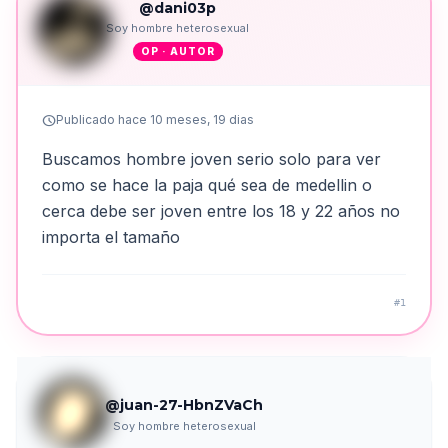
@dani03p
Soy hombre heterosexual
OP · AUTOR
schedule
Publicado hace 10 meses, 19 dias
Buscamos hombre joven serio solo para ver
como se hace la paja qué sea de medellin o
cerca debe ser joven entre los 18 y 22 años no
importa el tamaño
#1
@juan-27-HbnZVaCh
Soy hombre heterosexual