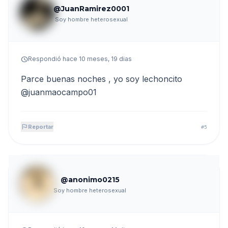
@JuanRamirez0001
Soy hombre heterosexual
schedule
Respondió hace 10 meses, 19 dias
Parce buenas noches , yo soy lechoncito
@juanmaocampo01
flag
Reportar
#5
@anonimo0215
Soy hombre heterosexual