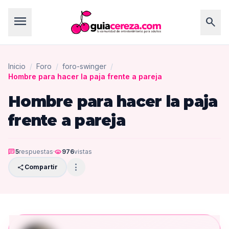
menu
search
Inicio
/
Foro
/
foro-swinger
/
Hombre para hacer la paja frente a pareja
Hombre para hacer la paja
frente a pareja
chat
5
respuestas
·
visibility
976
vistas
more_vert
share
Compartir