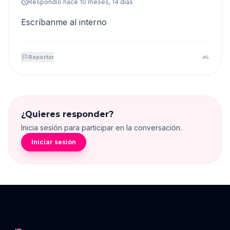
schedule
Respondió hace 10 meses, 14 dias
Escríbanme al interno
flag
Reportar
#6
¿Quieres responder?
Inicia sesión para participar en la conversación.
Iniciar sesión