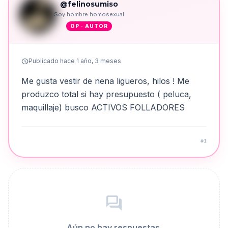
@felinosumiso
Soy hombre homosexual
OP · AUTOR
schedule
Publicado hace 1 año, 3 meses
Me gusta vestir de nena ligueros, hilos ! Me
produzco total si hay presupuesto ( peluca,
maquillaje) busco ACTIVOS FOLLADORES
#1
forum
Aún no hay respuestas.