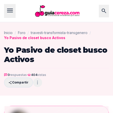
menu
search
Inicio
/
Foro
/
travesti-transformista-transgenero
/
Yo Pasivo de closet busco Activos
Yo Pasivo de closet busco
Activos
chat
0
respuestas
·
visibility
404
vistas
more_vert
share
Compartir