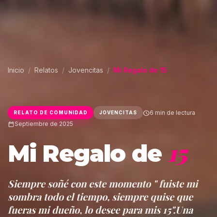
Inicio
/
Relatos
/
Jovencitas
/
Mi Regalo de 15
schedule
6 min de lectura
RELATO DE COMUNIDAD
JOVENCITAS
calendar_today
Septiembre de 2025
15
Mi Regalo de
Siempre soñé con este momento " fuiste mi
sombra todo el tiempo, siempre quise que
fueras mi dueño, lo desee para mis 15".Una