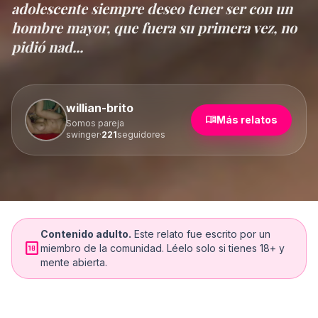
adolescente siempre deseo tener ser con un
hombre mayor, que fuera su primera vez, no
pidió nad...
willian-brito
menu_book
Más relatos
Somos pareja
swinger
·
221
seguidores
Contenido adulto.
Este relato fue escrito por un
18_up_rating
miembro de la comunidad. Léelo solo si tienes 18+ y
mente abierta.