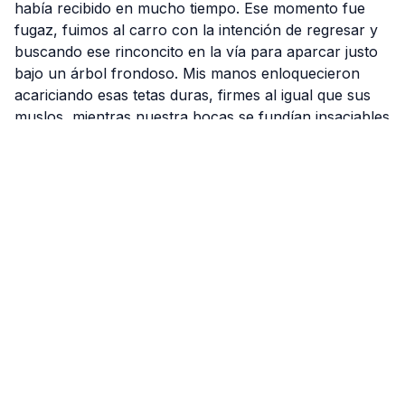
había recibido en mucho tiempo. Ese momento fue
fugaz, fuimos al carro con la intención de regresar y
buscando ese rinconcito en la vía para aparcar justo
bajo un árbol frondoso. Mis manos enloquecieron
acariciando esas tetas duras, firmes al igual que sus
muslos, mientras nuestra bocas se fundían insaciables
entre besos. No hubo necesidad de palabras,
nuestros cuerpos respondían solos al deseo, quité
con dificultad unos botones de su blusa y ese hp
broche que no suelta fácilmente para ver esa
hermosura de tetas, firmes, bien formadas, con una
aureola rosadita y un pezón casi perdido donde pude
saciar mi sed de lujuria. Tuve que pedirle ayuda para
soltar el cierre de su jeans y mi mano pudiera entrar
sobre sus diminutas tangas, sentí sus sexo, gordito,
depilado y sus labios queriéndose salir por los lados
de los panties. Pase mis dedos y estaba húmeda, sus
fluidos vaginales eran evidentes, intenté meter mi
dedos dentro de su cuca, cerró sus piernas y me dijo