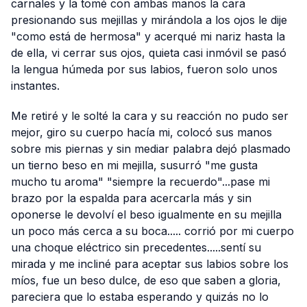
carnales y la tomé con ambas manos la cara
presionando sus mejillas y mirándola a los ojos le dije
"como está de hermosa" y acerqué mi nariz hasta la
de ella, vi cerrar sus ojos, quieta casi inmóvil se pasó
la lengua húmeda por sus labios, fueron solo unos
instantes.
Me retiré y le solté la cara y su reacción no pudo ser
mejor, giro su cuerpo hacía mi, colocó sus manos
sobre mis piernas y sin mediar palabra dejó plasmado
un tierno beso en mi mejilla, susurró "me gusta
mucho tu aroma" "siempre la recuerdo"...pase mi
brazo por la espalda para acercarla más y sin
oponerse le devolví el beso igualmente en su mejilla
un poco más cerca a su boca..... corrió por mi cuerpo
una choque eléctrico sin precedentes.....sentí su
mirada y me incliné para aceptar sus labios sobre los
míos, fue un beso dulce, de eso que saben a gloria,
pareciera que lo estaba esperando y quizás no lo